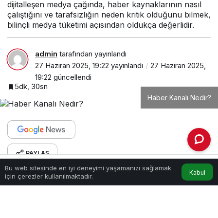
dijitalleşen medya çağında, haber kaynaklarının nasıl
çalıştığını ve tarafsızlığın neden kritik olduğunu bilmek,
bilinçli medya tüketimi açısından oldukça değerlidir.
admin
tarafından yayınlandı
27 Haziran 2025, 19:22
yayınlandı
27 Haziran 2025,
19:22
güncellendi
5dk, 30sn
Haber Kanalı Nedir?
PAYLAŞ
Bu web sitesinde en iyi deneyimi yaşamanızı sağlamak
Kabul
Anasayfa
Akış
Hesabım
Haber kanalı nedir sorusu, medya dünyasında
için çerezler kullanılmaktadır.
bilgiye hızlı erişimin önem kazandığı günümüzde
sıkça merak edilen bir konudur. Televizyon, dijital
platformlar ve mobil uygulamalar üzerinden yayın