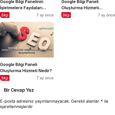
Google Bilgi Panelinin
Google Bilgi Paneli
İşletmelere Faydaları
Oluşturma Hizmeti
Nelerdir?
Almadan Önce Dikkat
Bilgi
7 ay önce
Bilgi
7 ay önce
Edilmesi Gerekenler
Google Bilgi Paneli
Oluşturma Hizmeti Nedir?
Bilgi
7 ay önce
Bir Cevap Yaz
E-posta adresiniz yayınlanmayacak.
Gerekli alanlar
*
ile
işaretlenmişlerdir