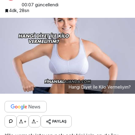
00:07
güncellendi
4dk, 28sn
Hangi Diyet İle Kilo Vermeliyim?
+
-
PAYLAŞ