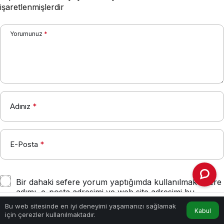
işaretlenmişlerdir
Yorumunuz
*
Adınız
*
E-Posta
*
Bir dahaki sefere yorum yaptığımda kullanılmak üzere
adımı, e-posta adresimi ve web site adresimi bu
tarayıcıya kaydet.
Bu web sitesinde en iyi deneyimi yaşamanızı sağlamak
Kabul
Anasayfa
Akış
Hesabım
için çerezler kullanılmaktadır.