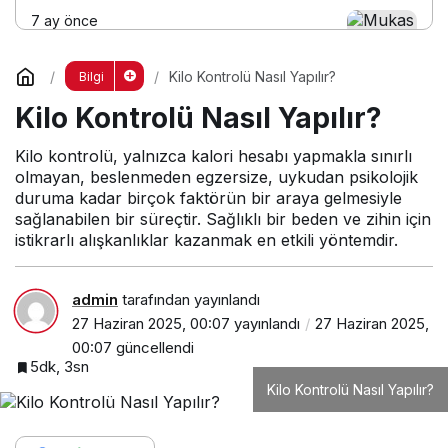
7 ay önce
Mukas Medya ile SEO Çalışması Nasıl
Yapılır?
Kilo Kontrolü Nasıl Yapılır?
Bilgi
Kilo Kontrolü Nasıl Yapılır?
7 ay önce
Mukas Medya Hangi Sitelerde Tanıtım
Kilo kontrolü, yalnızca kalori hesabı yapmakla sınırlı
Yazısı Yayınlıyor?
olmayan, beslenmeden egzersize, uykudan psikolojik
duruma kadar birçok faktörün bir araya gelmesiyle
sağlanabilen bir süreçtir. Sağlıklı bir beden ve zihin için
istikrarlı alışkanlıklar kazanmak en etkili yöntemdir.
admin
tarafından yayınlandı
27 Haziran 2025, 00:07
yayınlandı
27 Haziran 2025,
00:07
güncellendi
5dk, 3sn
Kilo Kontrolü Nasıl Yapılır?