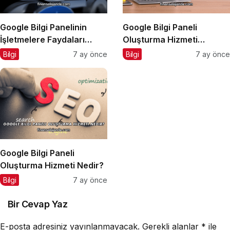
Google Bilgi Panelinin
Google Bilgi Paneli
İşletmelere Faydaları
Oluşturma Hizmeti
Nelerdir?
Almadan Önce Dikkat
Bilgi
7 ay önce
Bilgi
7 ay önce
Edilmesi Gerekenler
Google Bilgi Paneli
Oluşturma Hizmeti Nedir?
Bilgi
7 ay önce
Bir Cevap Yaz
E-posta adresiniz yayınlanmayacak.
Gerekli alanlar
*
ile