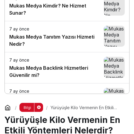
Mukas Medya Kimdir? Ne Hizmet
Sunar?
7 ay önce
Mukas Medya Tanıtım Yazısı Hizmeti
Nedir?
7 ay önce
Mukas Medya Backlink Hizmetleri
Güvenilir mi?
7 ay önce
Mukas Medya ile SEO Çalışması Nasıl
Yapılır?
Yürüyüşle Kilo Vermenin En Etkili
Bilgi
Yöntemleri Nelerdir?
Yürüyüşle Kilo Vermenin En
7 ay önce
Etkili Yöntemleri Nelerdir?
Mukas Medya Hangi Sitelerde Tanıtım