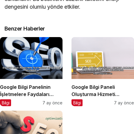
dengesini olumlu yönde etkiler.
Benzer Haberler
Google Bilgi Panelinin
Google Bilgi Paneli
İşletmelere Faydaları
Oluşturma Hizmeti
Nelerdir?
Almadan Önce Dikkat
Bilgi
7 ay önce
Bilgi
7 ay önce
Edilmesi Gerekenler