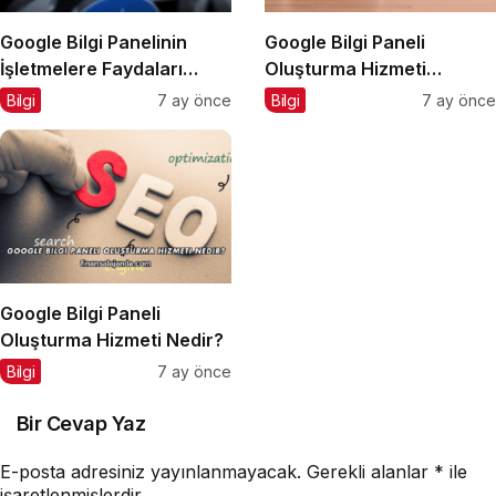
Google Bilgi Panelinin
Google Bilgi Paneli
İşletmelere Faydaları
Oluşturma Hizmeti
Nelerdir?
Almadan Önce Dikkat
Bilgi
7 ay önce
Bilgi
7 ay önce
Edilmesi Gerekenler
Google Bilgi Paneli
Oluşturma Hizmeti Nedir?
Bilgi
7 ay önce
Bir Cevap Yaz
E-posta adresiniz yayınlanmayacak.
Gerekli alanlar
*
ile
işaretlenmişlerdir