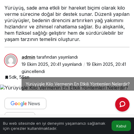
Yazısı Yayınlıyor?
Yürüyüş, sade ama etkili bir hareket biçimi olarak kilo
verme sürecine doğal bir destek sunar. Düzenli yapılan
yürüyüşler, bedenin direncini artırırken yağ yakımını
hızlandırır ve zihinsel rahatlama sağlar. Bu alışkanlık,
hem fiziksel sağlığı geliştirir hem de sürdürülebilir bir
yaşam tarzının temelini oluşturur.
admin
tarafından yayınlandı
19 Ekim 2025, 20:41
yayınlandı
19 Ekim 2025, 20:41
güncellendi
5dk, 55sn
Yürüyüşle Kilo Vermenin En Etkili Yöntemleri Nelerdir?
PAYLAŞ
Bu web sitesinde en iyi deneyimi yaşamanızı sağlamak
Kabul
Anasayfa
Akış
Hesabım
için çerezler kullanılmaktadır.
Yürüyüşle kilo vermek
, sağlıklı yaşamın en doğal