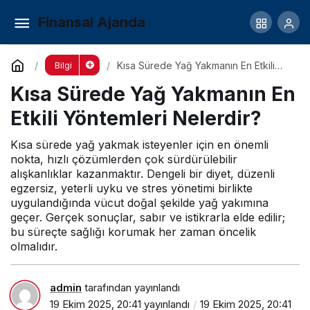
Yürüyüşle Kilo Vermenin En Etkili Yöntemleri
Finansal Ajanda
Nelerdir?
Yorum Yap
Paylaş
Kısa Sürede Yağ Yakmanın En Etkili
Bilgi
Yöntemleri Nelerdir?
Kısa Sürede Yağ Yakmanın En
Etkili Yöntemleri Nelerdir?
Kısa sürede yağ yakmak isteyenler için en önemli
nokta, hızlı çözümlerden çok sürdürülebilir
alışkanlıklar kazanmaktır. Dengeli bir diyet, düzenli
egzersiz, yeterli uyku ve stres yönetimi birlikte
uygulandığında vücut doğal şekilde yağ yakımına
geçer. Gerçek sonuçlar, sabır ve istikrarla elde edilir;
bu süreçte sağlığı korumak her zaman öncelik
olmalıdır.
admin
tarafından yayınlandı
19 Ekim 2025, 20:41
yayınlandı
19 Ekim 2025, 20:41