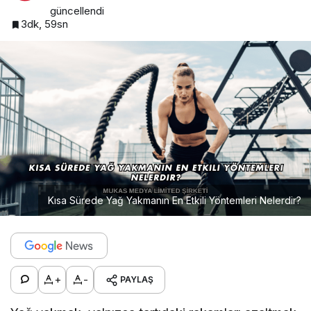
güncellendi
3dk, 59sn
Kısa Sürede Yağ Yakmanın En Etkili Yöntemleri Nelerdir?
+
-
PAYLAŞ