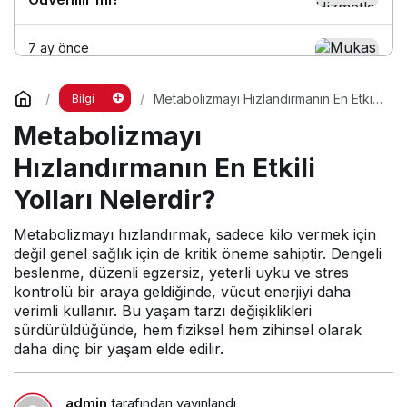
7 ay önce
Mukas Medya ile SEO Çalışması Nasıl
Yapılır?
Metabolizmayı Hızlandırmanın En Etkili
Bilgi
Yolları Nelerdir?
Metabolizmayı
7 ay önce
Hızlandırmanın En Etkili
Mukas Medya Hangi Sitelerde Tanıtım
Yazısı Yayınlıyor?
Yolları Nelerdir?
Metabolizmayı hızlandırmak, sadece kilo vermek için
değil genel sağlık için de kritik öneme sahiptir. Dengeli
beslenme, düzenli egzersiz, yeterli uyku ve stres
kontrolü bir araya geldiğinde, vücut enerjiyi daha
verimli kullanır. Bu yaşam tarzı değişiklikleri
sürdürüldüğünde, hem fiziksel hem zihinsel olarak
daha dinç bir yaşam elde edilir.
admin
tarafından yayınlandı