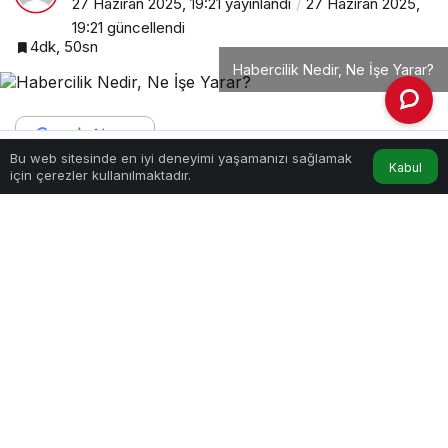
27 Haziran 2025, 19:21
yayınlandı
27 Haziran 2025,
19:21
güncellendi
4dk, 50sn
Habercilik Nedir, Ne İşe Yarar?
Bu web sitesinde en iyi deneyimi yaşamanızı sağlamak
Kabul
Anasayfa
Akış
Hesabım
için çerezler kullanılmaktadır.
PAYLAŞ
Habercilik, toplumun bilgi alma hakkını temel
alarak gelişen bir iletişim biçimidir. Günümüzde
haber, yalnızca bilgi vermekle kalmaz;
yönlendirme, bilinçlendirme ve toplumu etkileme
gücüne de sahiptir. Özellikle dijital medyanın
yaygınlaşmasıyla birlikte habercilik, hızla değişen
dinamiklere uyum sağlayarak çok yönlü bir yapıya
dönüşmüştür. Bu yazıda “Habercilik nedir, ne işe
yarar?” sorusuna kapsamlı yanıtlar aranacak,