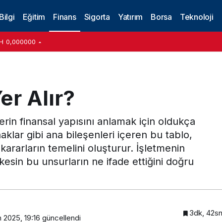
Bilgi
Eğitim
Finans
Sigorta
Yatırım
Borsa
Teknoloji
H
0,000000
er Alır?
lerin finansal yapısını anlamak için oldukça
aklar gibi ana bileşenleri içeren bu tablo,
k kararların temelini oluşturur. İşletmenin
esin bu unsurların ne ifade ettiğini doğru
3dk, 42s
 2025, 19:16
güncellendi