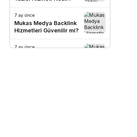
7 ay önce
Mukas Medya Backlink
Hizmetleri Güvenilir mi?
7 ay önce
Mukas Medya ile SEO
Çalışması Nasıl Yapılır?
7 ay önce
Mukas Medya Hangi
Sitelerde Tanıtım Yazısı
Yayınlıyor?