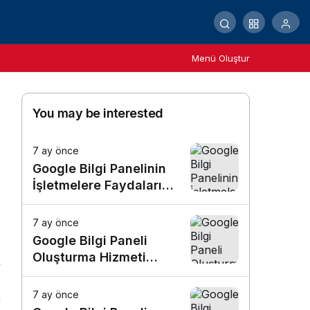
Menü Oluştur
You may be interested
7 ay önce
Google Bilgi Panelinin
İşletmelere Faydaları
Nelerdir?
7 ay önce
Google Bilgi Paneli
Oluşturma Hizmeti
Almadan Önce Dikkat
Edilmesi Gerekenler
7 ay önce
n