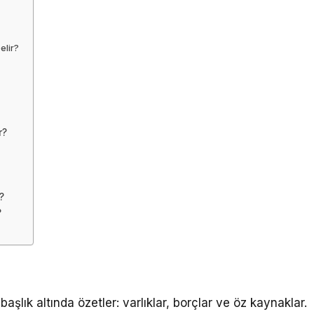
elir?
r?
?
?
aşlık altında özetler: varlıklar, borçlar ve öz kaynaklar.