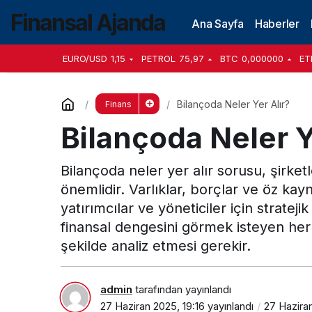
Finansal Ajanda
Ana Sayfa
Haberler
EURO/USD
1,15
PETROL
75,97
BTC
0,000000
ET
Bilançoda Neler Yer Alır?
Finans
Bilançoda Neler Y
Bilançoda neler yer alır sorusu, şirket
önemlidir. Varlıklar, borçlar ve öz kayn
yatırımcılar ve yöneticiler için strateji
finansal dengesini görmek isteyen herk
şekilde analiz etmesi gerekir.
admin
tarafından yayınlandı
27 Haziran 2025, 19:16
yayınlandı
27 Haziran